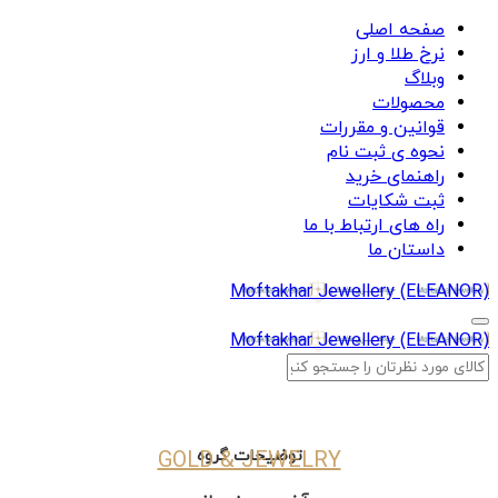
صفحه اصلی
نرخ طلا و ارز
وبلاگ
محصولات
قوانین و مقررات
نحوه ی ثبت نام
راهنمای خرید
ثبت شکایات
راه های ارتباط با ما
داستان ما
Moftakhar Jewellery (ELEANOR)
Moftakhar Jewellery (ELEANOR)
توضیحات گروه
GOLD & JEWELRY